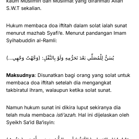
kaum Muslimin dan Muslimat yang dirahmati Allah
S.W.T sekalian.
Hukum membaca doa iftitah dalam solat ialah sunat
menurut mazhab Syafi‘e. Menurut pandangan Imam
Syihabuddin al-Ramli:
يُسَنُّ لِلْمُصَلِّي بَعْدَ تَحَرُّمِهِ وَلَوْ بِالنَّفْلِ: (وَجَّهْتُ وَجْهِي…)
Maksudnya
: Disunatkan bagi orang yang solat untuk
membaca doa iftitah setelah dia mengangkat
takbiratul ihram, walaupun ketika solat sunat.
Namun hukum sunat ini dikira luput sekiranya dia
telah mula membaca
isti‘azah
. Hal ini dijelaskan oleh
Syeikh Sa‘id Ba‘isyin: