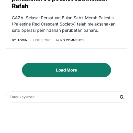
Rafah
GAZA, Selasa: Persatuan Bulan Sabit Merah Palestin
(Palestine Red Crescent Society) telah melaksanakan
satu operasi pemindahan perubatan baharu…
BY
ADMIN
JUNE 3, 2026
NO COMMENTS
Load More