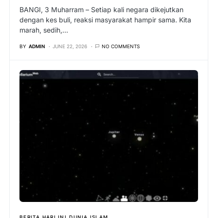
BANGI, 3 Muharram – Setiap kali negara dikejutkan
dengan kes buli, reaksi masyarakat hampir sama. Kita
marah, sedih,…
BY
ADMIN
JUNE 22, 2026
NO COMMENTS
BERITA HARI INI
DUNIA ISLAM