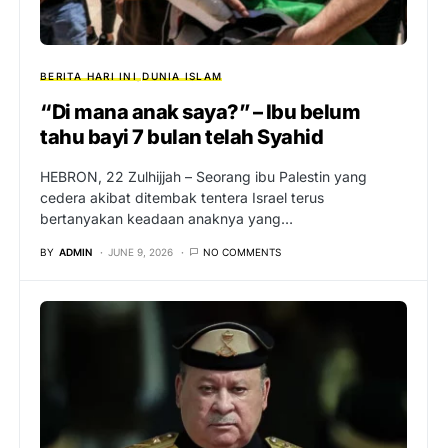
BERITA HARI INI
DUNIA ISLAM
“Di mana anak saya?” – Ibu belum
tahu bayi 7 bulan telah Syahid
HEBRON, 22 Zulhijjah – Seorang ibu Palestin yang
cedera akibat ditembak tentera Israel terus
bertanyakan keadaan anaknya yang…
BY
ADMIN
JUNE 9, 2026
NO COMMENTS