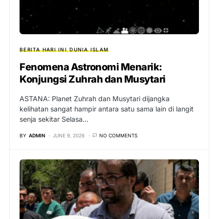
BERITA HARI INI
DUNIA ISLAM
Fenomena Astronomi Menarik:
Konjungsi Zuhrah dan Musytari
ASTANA: Planet Zuhrah dan Musytari dijangka
kelihatan sangat hampir antara satu sama lain di langit
senja sekitar Selasa…
BY
ADMIN
JUNE 9, 2026
NO COMMENTS