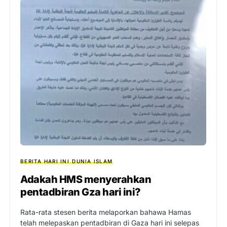
BERITA HARI INI
DUNIA ISLAM
Adakah HMS menyerahkan
pentadbiran Gza hari ini?
Rata-rata stesen berita melaporkan bahawa Hamas
telah melepaskan pentadbiran di Gaza hari ini selepas