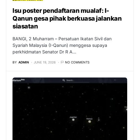
Isu poster pendaftaran mualaf: I-
Qanun gesa pihak berkuasa jalankan
siasatan
BANGI, 2 Muharram – Persatuan Ikatan Sivil dan
Syariah Malaysia (I-Qanun) menggesa supaya
perkhidmatan Senator Dr R A…
BY
ADMIN
JUNE 19, 2026
NO COMMENTS