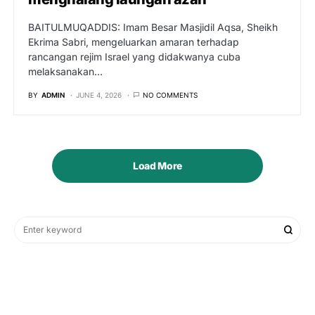
BAITULMUQADDIS: Imam Besar Masjidil Aqsa, Sheikh
Ekrima Sabri, mengeluarkan amaran terhadap
rancangan rejim Israel yang didakwanya cuba
melaksanakan…
BY
ADMIN
JUNE 4, 2026
NO COMMENTS
Load More