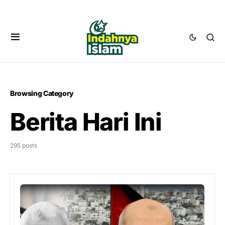
Browsing Category
Berita Hari Ini
295 posts