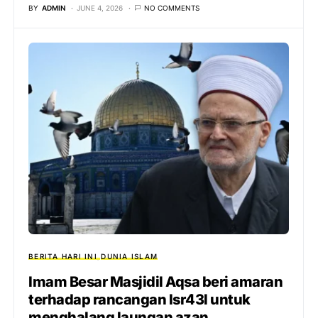
BY
ADMIN
JUNE 4, 2026
NO COMMENTS
BERITA HARI INI
DUNIA ISLAM
Imam Besar Masjidil Aqsa beri amaran
terhadap rancangan Isr43l untuk
menghalang laungan azan