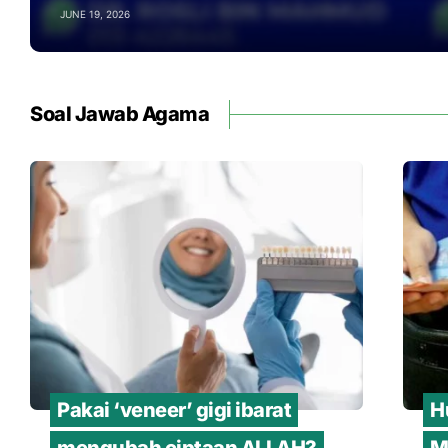
JUNE 19, 2026
Soal Jawab Agama
Pakai ‘veneer’ gigi ibarat
H