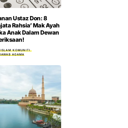
nan Ustaz Don: 8
jata Rahsia’ Mak Ayah
ika Anak Dalam Dewan
eriksaan!
 ISLAM
KOMUNITI
JAWAB AGAMA