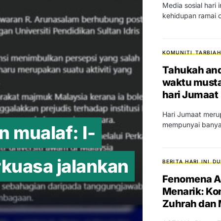
Media sosial hari
kehidupan ramai 
KOMUNITI
TARBIAH
Tahukah and
waktu musta
hari Jumaat
Hari Jumaat meru
mempunyai banyak
n mualaf: I-
kuasa jalankan
BERITA HARI INI
DU
Fenomena A
Menarik: Ko
Zuhrah dan 