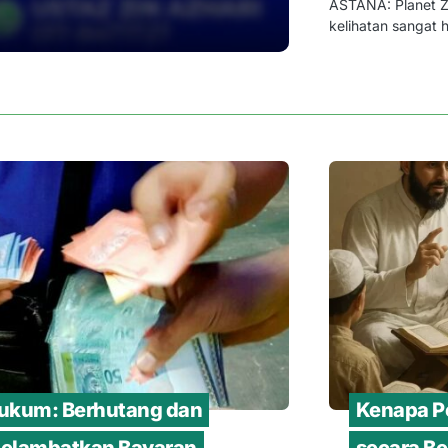
ASTANA: Planet Z
kelihatan sangat 
ukum: Berhutang dan
Kenapa Pe