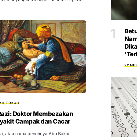
Bet
Nam
Dik
‘Ter
KOMUN
AH
TOKOH
Razi: Doktor Membezakan
yakit Campak dan Cacar
zi, atau nama penuhnya Abu Bakar