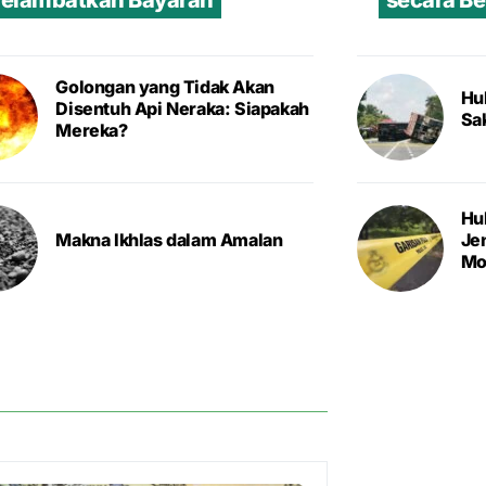
elambatkan Bayaran
secara B
Golongan yang Tidak Akan
Hu
Disentuh Api Neraka: Siapakah
Sa
Mereka?
Hu
Makna Ikhlas dalam Amalan
Je
Mo