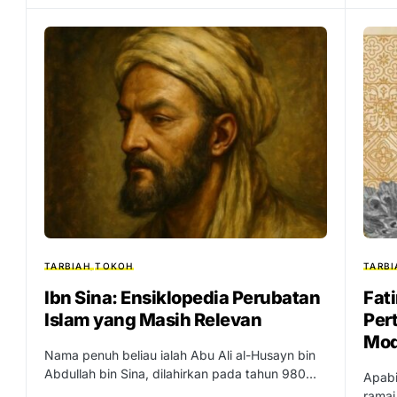
TARBIAH
TOKOH
TARBI
Ibn Sina: Ensiklopedia Perubatan
Fati
Islam yang Masih Relevan
Per
Mo
Nama penuh beliau ialah Abu Ali al-Husayn bin
Abdullah bin Sina, dilahirkan pada tahun 980…
Apabi
ramai