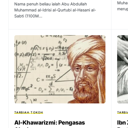
Muham
Nama penuh beliau ialah Abu Abdullah
meru
Muhammad al-Idrisi al-Qurtubi al-Hasani al-
Sabti (1100M…
TARBIAH
TOKOH
TARBI
Al-Khawarizmi: Pengasas
Ibn