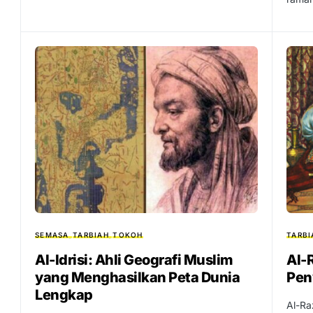
SEMASA
TARBIAH
TOKOH
TARBI
Al-Idrisi: Ahli Geografi Muslim
Al-
yang Menghasilkan Peta Dunia
Pen
Lengkap
Al-Ra