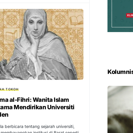
Kolumni
AH
TOKOH
ma al-Fihri: Wanita Islam
tama Mendirikan Universiti
den
la berbicara tentang sejarah universiti,
 membayangkan institusi di Barat seperti…