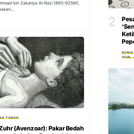
mad bin Zakariya Al-Razi (865–925M),
pakan…
Pesa
‘Sen
Ket
Pep
DUNIA
SOAL 
AH
TOKOH
 Zuhr (Avenzoar): Pakar Bedah