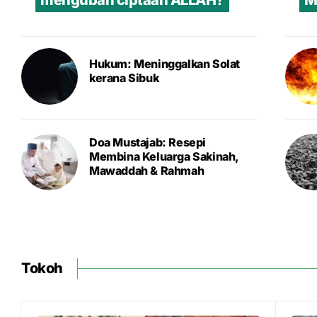
mengubah ciptaan ALLAH?
M
Hukum: Meninggalkan Solat
kerana Sibuk
Doa Mustajab: Resepi
Membina Keluarga Sakinah,
Mawaddah & Rahmah
Tokoh