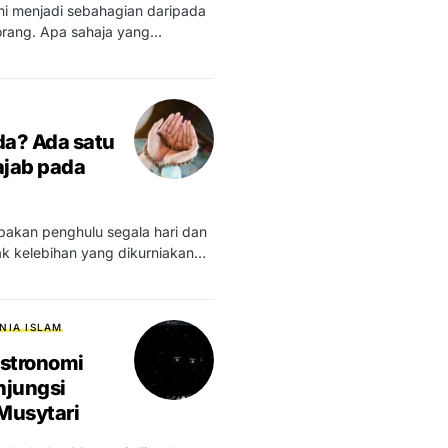
 ini menjadi sebahagian daripada
orang. Apa sahaja yang…
a? Ada satu
jab pada
pakan penghulu segala hari dan
 kelebihan yang dikurniakan…
NIA ISLAM
stronomi
njungsi
Musytari