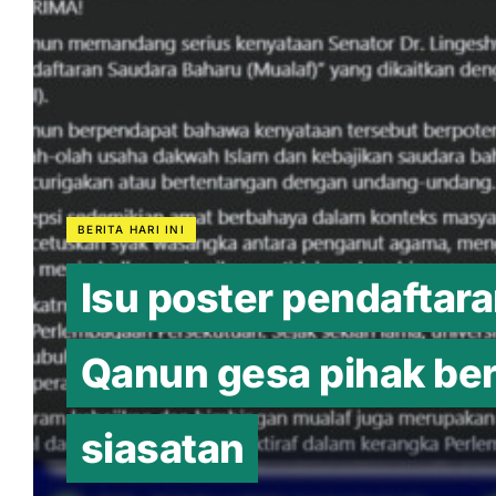
BERITA HARI INI
Isu poster pendaftara
Qanun gesa pihak ber
siasatan