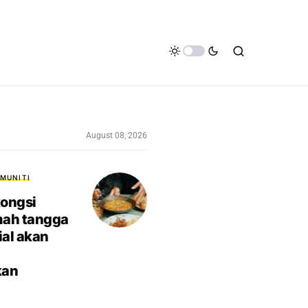
August 08, 2026
MUNITI
ongsi
mah tangga
ial akan
kan