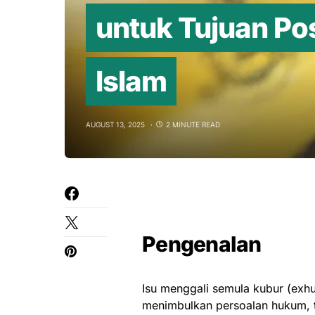
untuk Tujuan P
Islam
AUGUST 13, 2025
2 MINUTE READ
Pengenalan
Isu menggali semula kubur (exh
menimbulkan persoalan hukum, t