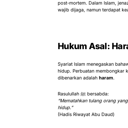
post-mortem. Dalam Islam, jen
wajib dijaga, namun terdapat k
Hukum Asal: Ha
Syariat Islam menegaskan bahawa
hidup. Perbuatan membongkar k
dibenarkan adalah
haram
.
Rasulullah ﷺ bersabda:
“Mematahkan tulang orang yang 
hidup.”
(Hadis Riwayat Abu Daud)