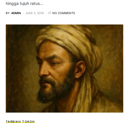
hingga tujuh ratus…
BY
ADMIN
JUNE 5, 2016
NO COMMENTS
TARBIAH
TOKOH