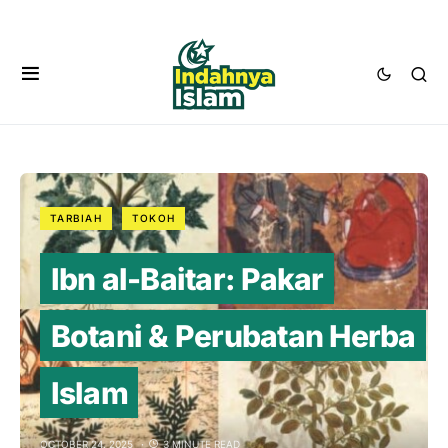
TARBIAH
TOKOH
Ibn al-Baitar: Pakar
Botani & Perubatan Herba
Islam
OCTOBER 24, 2025
3 MINUTE READ