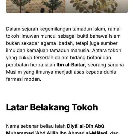
Dalam sejarah kegemilangan tamadun Islam, ramai
tokoh ilmuwan muncul sebagai bukti bahawa Islam
bukan sekadar agama ibadah, tetapi juga sumber
ilmu dan kemajuan tamadun manusia. Antara tokoh
yang cukup terserlah dalam bidang botani dan
perubatan herba ialah
Ibn al-Baitar
, seorang sarjana
Muslim yang ilmunya menjadi asas kepada dunia
farmasi moden.
Latar Belakang Tokoh
Nama sebenar beliau ialah
Diyāʾ al-Dīn Abū
Muḥammad ʿAbd Allāh ibn Aḥmad al-Mālaqī
, dan