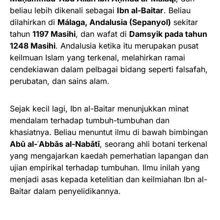
beliau lebih dikenali sebagai
Ibn al-Baitar
. Beliau
dilahirkan di
Málaga, Andalusia (Sepanyol)
sekitar
tahun
1197 Masihi
, dan wafat di
Damsyik pada tahun
1248 Masihi
. Andalusia ketika itu merupakan pusat
keilmuan Islam yang terkenal, melahirkan ramai
cendekiawan dalam pelbagai bidang seperti falsafah,
perubatan, dan sains alam.
Sejak kecil lagi, Ibn al-Baitar menunjukkan minat
mendalam terhadap tumbuh-tumbuhan dan
khasiatnya. Beliau menuntut ilmu di bawah bimbingan
Abū al-ʿAbbās al-Nabātī
, seorang ahli botani terkenal
yang mengajarkan kaedah pemerhatian lapangan dan
ujian empirikal terhadap tumbuhan. Ilmu inilah yang
menjadi asas kepada ketelitian dan keilmiahan Ibn al-
Baitar dalam penyelidikannya.