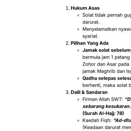
Hukum Asas
Solat tidak pernah gu
darurat.
Menyelamatkan nyaw
syariat.
Pilihan Yang Ada
Jamak solat sebelum 
bermula jam 1 petang
Zohor dan Asar pada 
jamak Maghrib dan Isy
Qadha selepas selesa
berhenti, maka solat b
Dalil & Sandaran
Firman Allah SWT:
“D
sebarang kesukaran.
(Surah Al-Hajj: 78)
Kaedah Fiqh:
“Ad-dha
(Keadaan darurat mem