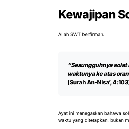
Kewajipan So
Allah SWT berfirman:
“Sesungguhnya solat i
waktunya ke atas ora
(Surah An-Nisa’, 4:103
Ayat ini menegaskan bahawa sol
waktu yang ditetapkan, bukan m