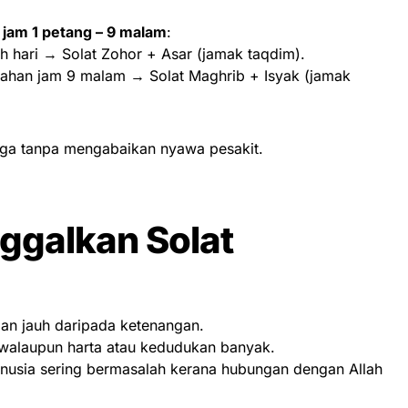
a
jam 1 petang – 9 malam
:
h hari → Solat Zohor + Asar (jamak taqdim).
han jam 9 malam → Solat Maghrib + Isyak (jamak
rjaga tanpa mengabaikan nyawa pesakit.
ggalkan Solat
dan jauh daripada ketenangan.
i walaupun harta atau kedudukan banyak.
usia sering bermasalah kerana hubungan dengan Allah