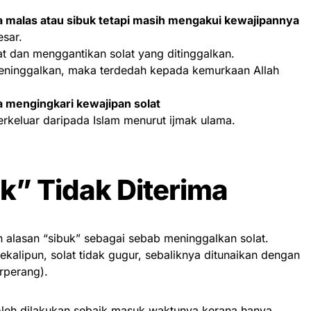
a malas atau sibuk tetapi masih mengakui kewajipannya
sar.
t dan menggantikan solat yang ditinggalkan.
eninggalkan, maka terdedah kepada kemurkaan Allah
a mengingkari kewajipan solat
rkeluar daripada Islam menurut ijmak ulama.
k” Tidak Diterima
 alasan “sibuk” sebagai sebab meninggalkan solat.
alipun, solat tidak gugur, sebaliknya ditunaikan dengan
erperang).
boleh dilakukan sebaik masuk waktunya kerana hanya