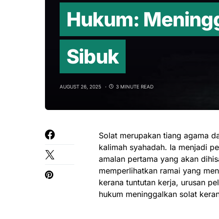
Hukum: Meningg
Sibuk
AUGUST 26, 2025
3 MINUTE READ
Solat merupakan tiang agama d
kalimah syahadah. Ia menjadi p
amalan pertama yang akan dihisa
memperlihatkan ramai yang meni
kerana tuntutan kerja, urusan p
hukum meninggalkan solat keran