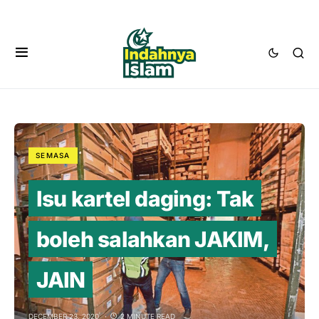
SEMASA
Isu kartel daging: Tak
boleh salahkan JAKIM,
JAIN
DECEMBER 23, 2020
2 MINUTE READ