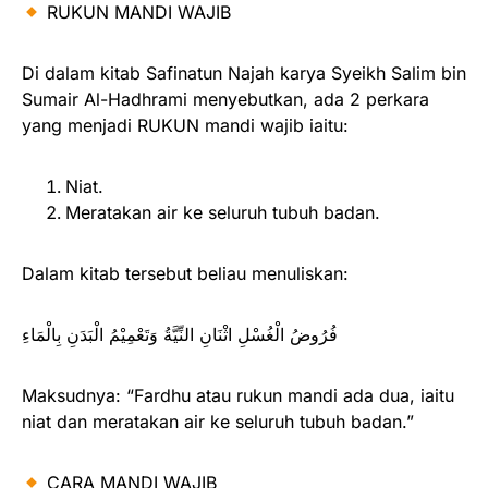
RUKUN MANDI WAJIB
Di dalam kitab Safinatun Najah karya Syeikh Salim bin
Sumair Al-Hadhrami menyebutkan, ada 2 perkara
yang menjadi RUKUN mandi wajib iaitu:
Niat.
Meratakan air ke seluruh tubuh badan.
Dalam kitab tersebut beliau menuliskan:
فُرُوضُ الْغُسْلِ اثْنَانِ النِّيَّةُ وَتَعْمِيْمُ الْبَدَنِ بِالْمَاءِ
Maksudnya: “Fardhu atau rukun mandi ada dua, iaitu
niat dan meratakan air ke seluruh tubuh badan.”
CARA MANDI WAJIB