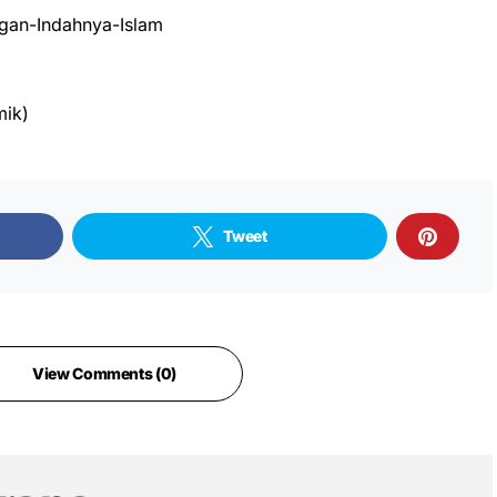
an-Indahnya-Islam
mik)
Tweet
View Comments (0)