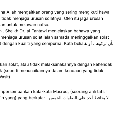
ana Allah mengaitkan orang yang sering mengikuti hawa
a tidak menjaga urusan solatnya. Oleh itu jaga urusan
tan untuk melawan nafsu.
ni, Sheikh Dr. al-Tantawi menjelaskan bahawa yang
menjaga urusan solat ialah samada meninggalkan solat
an kualiti yang sempurna. Kata beliau: بأن تركوها ، أو
kan solat, atau tidak melaksanakannya dengan kehendak
ak (seperti menunaikannya dalam keadaan yang tidak
Wasit)
mpersembahkan kata-kata Masruq, (seorang ahli tafsir
kata: لا يحافظ أحد على الصلوات الخمس ،