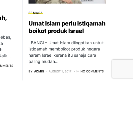
SEMASA
ah,
Umat Islam perlu istiqamah
boikot produk Israel
Bebas,
BANGI – Umat Islam diingatkan untuk
ta
istiqamah memboikot produk negara
eh
haram Israel kerana itu sahaja cara
 Naik…
paling mudah…
OMMENTS
BY
ADMIN
AUGUST 1, 2017
NO COMMENTS