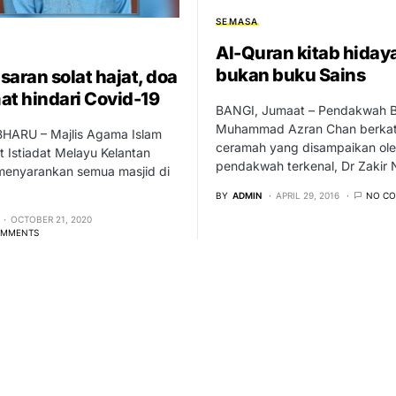
SEMASA
Al-Quran kitab hiday
bukan buku Sains
saran solat hajat, doa
at hindari Covid-19
BANGI, Jumaat – Pendakwah 
Muhammad Azran Chan berka
ARU – Majlis Agama Islam
ceramah yang disampaikan ol
 Istiadat Melayu Kelantan
pendakwah terkenal, Dr Zakir
menyarankan semua masjid di
BY
ADMIN
APRIL 29, 2016
NO C
OCTOBER 21, 2020
OMMENTS