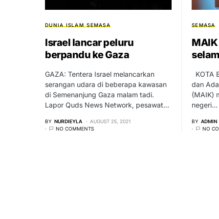
DUNIA ISLAM
SEMASA
SEMASA
Israel lancar peluru
MAIK 
berpandu ke Gaza
selam
GAZA: Tentera Israel melancarkan
KOTA BH
serangan udara di beberapa kawasan
dan Adat
di Semenanjung Gaza malam tadi.
(MAIK) 
Lapor Quds News Network, pesawat…
negeri…
BY
NURDIEYLA
AUGUST 25, 2021
BY
ADMIN
NO COMMENTS
NO C