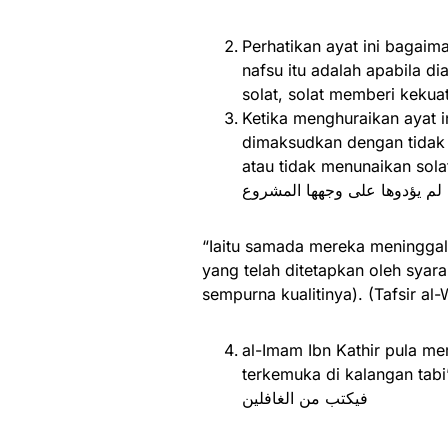
Perhatikan ayat ini bagaim
nafsu itu adalah apabila di
solat, solat memberi kekua
Ketika menghuraikan ayat i
dimaksudkan dengan tidak 
atau tidak menunaikan solat deng
لم يؤدوها على وجهها المشروع
“Iaitu samada mereka meninggal
yang telah ditetapkan oleh syar
sempurna kualitinya). (Tafsir al-
al-Imam Ibn Kathir pula me
terkemuka di kalangan tabi’in yang) yang ber
فيكتب من الغافلين