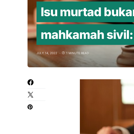
Isu murtad buka
mahkamah sivil
JULY 14, 2022
1 MINUTE READ