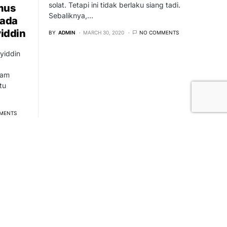
solat. Tetapi ini tidak berlaku siang tadi.
mus
Sebaliknya,…
pada
iddin
BY
ADMIN
MARCH 30, 2020
NO COMMENTS
yiddin
ham
tu
MENTS