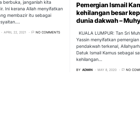
a berbuka, janganlah kita
Pemergian Ismail Ka
. Ini kerana Allah menyifatkan
kehilangan besar ke
ang membazir itu sebagai
dunia dakwah – Muhy
 syaitan.…
APRIL 22, 2021
NO COMMENTS
KUALA LUMPUR: Tan Sri Muh
Yassin menyifatkan pemergian
pendakwah terkenal, Allahyar
Datuk Ismail Kamus sebagai sa
kehilangan…
BY
ADMIN
MAY 8, 2020
NO COM