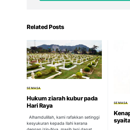
Related Posts
SEMASA
Hukum ziarah kubur pada
SEMASA
Hari Raya
Kenap
Alhamdulillah, kami rafakkan setinggi
syait
kesyukuran kepada Ilahi kerana
dengan izin-Nya, masih lagi dapat