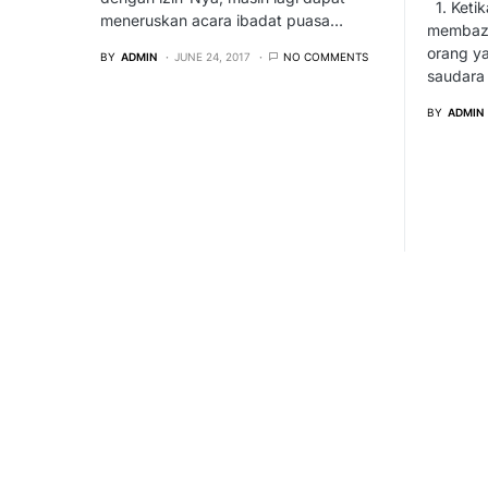
1. Ketik
meneruskan acara ibadat puasa…
membazir
orang y
BY
ADMIN
JUNE 24, 2017
NO COMMENTS
saudara
BY
ADMIN
oleh
Rekasawang