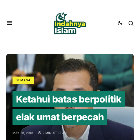
SEMASA
Ketahui batas berpolitik
elak umat berpecah
MAY 28, 2018
2 MINUTE READ