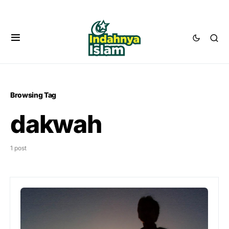
Browsing Tag
dakwah
1 post