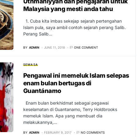
Uthmaniyyah dan pengajaran untuk
Malaysia yang mesti anda tahu
1. Cuba kita imbas sekejap sejarah pertengahan
Islam pula, saya ambil contoh sejarah perang Salib.
Perang Salib…
BY
ADMIN
JUNE 11, 2018
ONE COMMENT
SEMASA
Pengawal ini memeluk Islam selepas
enam bulan bertugas di
Guantánamo
Enam bulan berkhidmat sebagai pegawai
keselamatan di Guantanamo, Terry Holdbrooks
memeluk Islam. Apa yang membuat dia
melakukannya,…
BY
ADMIN
FEBRUARY 9, 2017
NO COMMENTS