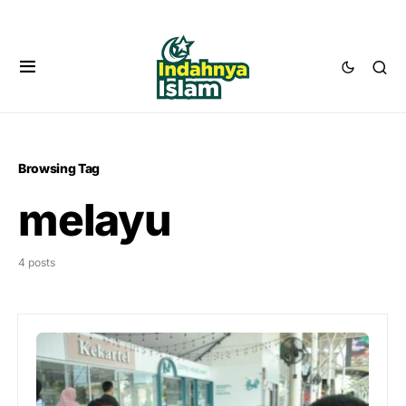
Browsing Tag
melayu
4 posts