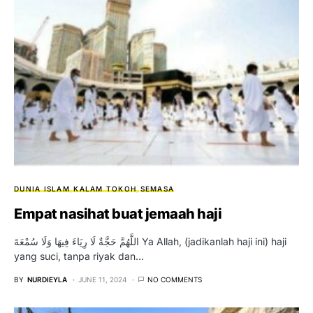
DUNIA ISLAM
KALAM TOKOH
SEMASA
Empat nasihat buat jemaah haji
اللَّهُمَّ حَجَّةٌ لَا رِيَاءَ فِيهَا وَلَا سُمْعَةَ Ya Allah, (jadikanlah haji ini) haji
yang suci, tanpa riyak dan…
BY
NURDIEYLA
JUNE 11, 2024
NO COMMENTS