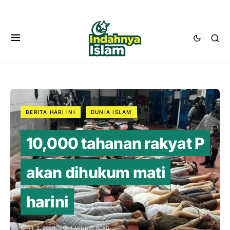
BERITA HARI INI
DUNIA ISLAM
10,000 tahanan rakyat P
akan dihukum mati
harini
APRIL 2, 2026
1 MINUTE READ