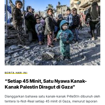
BERITA HARI INI
“Setiap 45 Minit, Satu Nyawa Kanak-
Kanak Palestin Diragut di Gaza”
Dianggarkan bahawa satu kanak-kanak P4le5t!n dibunuh oleh
tentera Is-Not-Real setiap 45 minit di Gaza, menurut laporan