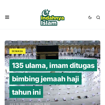
SEMASA
135 ulama, imam ditugas
bimbing jemaah haji
tahun ini
JULY 15, 2021
1 MINUTE READ