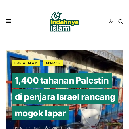
DUNIA ISLAM
SEMASA
1,400 tahanan Palestin
di penjara Israel rancang
mogok lapar
SEPTEMBER 16, 2021
1 MINUTE READ