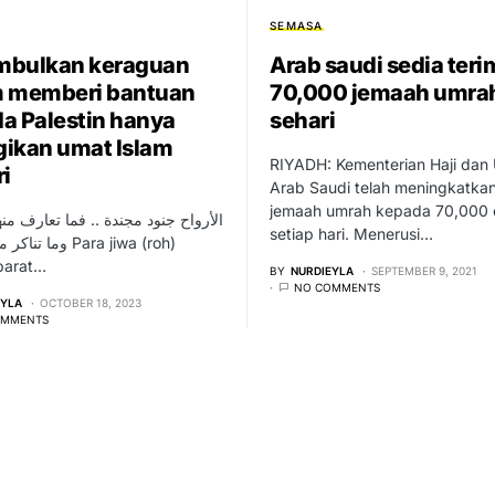
SEMASA
mbulkan keraguan
Arab saudi sedia teri
 memberi bantuan
70,000 jemaah umra
a Palestin hanya
sehari
ikan umat Islam
RIYADH: Kementerian Haji dan
ri
Arab Saudi telah meningkatkan
jemaah umrah kepada 70,000 
الأرواح جنود مجندة .. فما تعارف م ..
setiap hari. Menerusi…
وما Para jiwa (roh)
barat…
BY
NURDIEYLA
SEPTEMBER 9, 2021
NO COMMENTS
EYLA
OCTOBER 18, 2023
OMMENTS