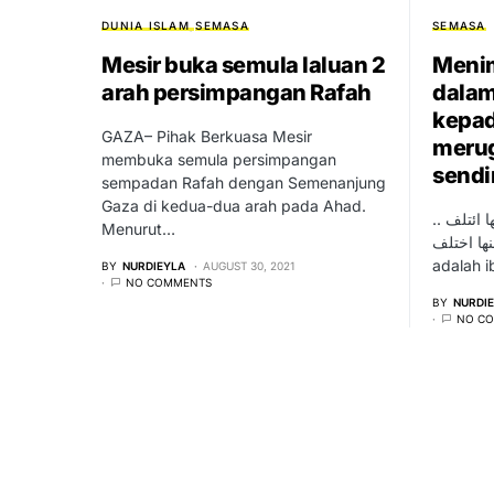
DUNIA ISLAM
SEMASA
SEMASA
Mesir buka semula laluan 2
Meni
arah persimpangan Rafah
dalam
kepad
GAZA– Pihak Berkuasa Mesir
merug
membuka semula persimpangan
sendi
sempadan Rafah dengan Semenanjung
Gaza di kedua-dua arah pada Ahad.
نها ائتلف
Menurut…
 تناكر منها اختلف
adalah i
BY
NURDIEYLA
AUGUST 30, 2021
NO COMMENTS
BY
NURDI
NO C