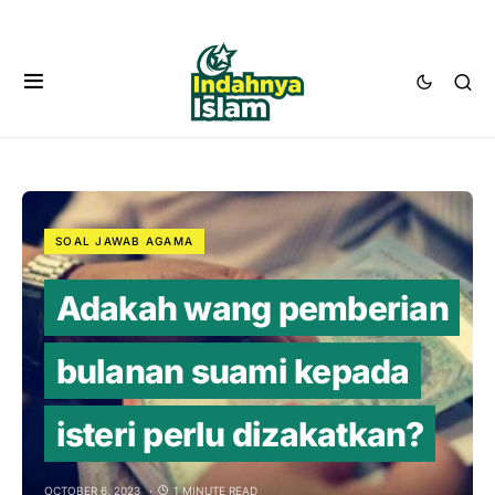
SOAL JAWAB AGAMA
Adakah wang pemberian
bulanan suami kepada
isteri perlu dizakatkan?
OCTOBER 6, 2023
1 MINUTE READ