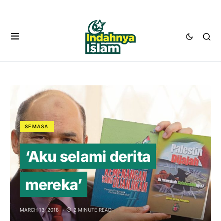
SEMASA
‘Aku selami derita
mereka’
MARCH 13, 2018
2 MINUTE READ