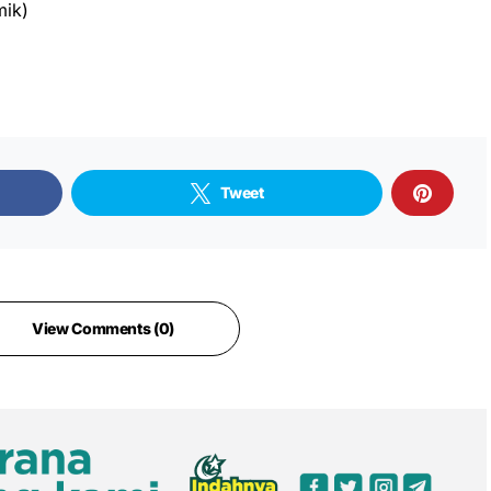
mik)
Tweet
View Comments (0)