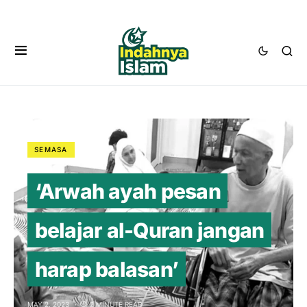
SEMASA
‘Arwah ayah pesan
belajar al-Quran jangan
harap balasan’
MAY 2, 2023
2 MINUTE READ