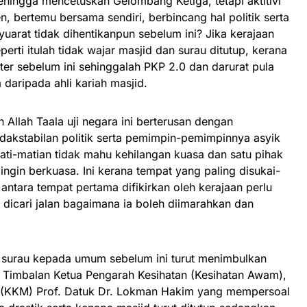
sehingga mencetuskan Gelombang Ketiga, tetapi aktitivi
, bertemu bersama sendiri, berbincang hal politik serta
arat tidak dihentikanpun sebelum ini? Jika kerajaan
eperti itulah tidak wajar masjid dan surau ditutup, kerana
er sebelum ini sehinggalah PKP 2.0 dan darurat pula
daripada ahli kariah masjid.
h Allah Taala uji negara ini berterusan dengan
dakstabilan politik serta pemimpin-pemimpinnya asyik
ati-matian tidak mahu kehilangan kuasa dan satu pihak
ingin berkuasa. Ini kerana tempat yang paling disukai-
antara tempat pertama difikirkan oleh kerajaan perlu
dicari jalan bagaimana ia boleh diimarahkan dan
 surau kepada umum sebelum ini turut menimbulkan
s Timbalan Ketua Pengarah Kesihatan (Kesihatan Awam),
a (KKM) Prof. Datuk Dr. Lokman Hakim yang mempersoal