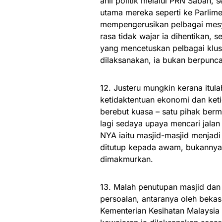
ahli politik melalui PRN Sabah, 
utama mereka seperti ke Parlimen
mempengerusikan pelbagai mesyu
rasa tidak wajar ia dihentikan, s
yang mencetuskan pelbagai klust
dilaksanakan, ia bukan berpunca 
12. Justeru mungkin kerana itula
ketidaktentuan ekonomi dan keti
berebut kuasa – satu pihak berm
lagi sedaya upaya mencari jalan 
NYA iaitu masjid-masjid menjadi 
ditutup kepada awam, bukannya 
dimakmurkan.
13. Malah penutupan masjid dan
persoalan, antaranya oleh beka
Kementerian Kesihatan Malaysi