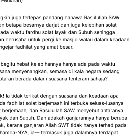
l-Bukhari)
ungkin juga terlepas pandang bahawa Rasulullah SAW
 betapa besarnya darjat dan juga kelebihan solat
ada waktu fardhu solat Isyak dan Subuh sehingga
n berusaha untuk pergi ke masjid walau dalam keadaan
gejar fadhilat yang amat besar.
g begitu hebat kelebihannya hanya ada pada waktu
suasana menyenangkan, semasa di kala negara sedang
kitaran berada dalam suasana tenteram sahaja?
ak! Ia tidak terikat dengan suasana dan keadaan apa
a fadhilat solat berjemaah ini terbuka seluas-luasnya
at berjemaah, dan Rasulullah SAW menyebut antaranya
syak dan Subuh. Dan adakah ganjarannya hanya berupa
dak, kerana ganjaran Allah SWT tidak hanya terhad pada
hamba-NYA, ia— termasuk juga dalamnya terdapat