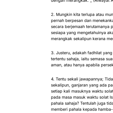
dengan merangkak.”_ (Riwayat A
2. Mungkin kita terlupa atau m
pernah berpesan dan menekankan
secara berjemaah terutamanya p
sesiapa yang mengetahuinya aka
merangkak sekalipun kerana men
3. Justeru, adakah fadhilat yan
tertentu sahaja, iaitu semasa 
aman, atau hanya apabila perse
4. Tentu sekali jawapannya; Tid
sekalipun, ganjaran yang ada pad
setiap kali masuknya waktu sol
pada masa masuk waktu solat I
pahala sahaja? Tentulah juga ti
memberi pahala kepada hamba-