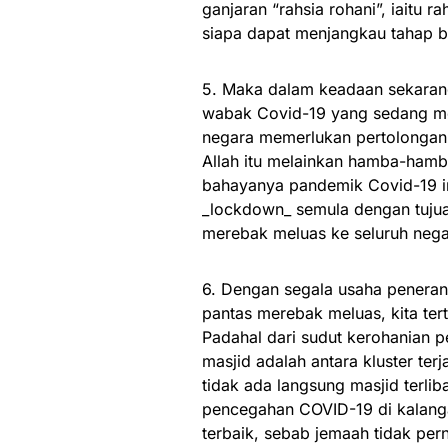
ganjaran “rahsia rohani”, iaitu 
siapa dapat menjangkau tahap b
5. Maka dalam keadaan sekarang
wabak Covid-19 yang sedang men
negara memerlukan pertolongan 
Allah itu melainkan hamba-ham
bahayanya pandemik Covid-19 i
_lockdown_ semula dengan tujua
merebak meluas ke seluruh nega
6. Dengan segala usaha peneran
pantas merebak meluas, kita ter
Padahal dari sudut kerohanian p
masjid adalah antara kluster te
tidak ada langsung masjid terli
pencegahan COVID-19 di kalanga
terbaik, sebab jemaah tidak per