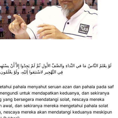
فِي التَّهْجِير لاسْتبَقوا إَليْهِ، ولَوْ يعْلَمُون
etahui pahala menyahut seruan azan dan pahala pada saf
mengundi untuk mendapatkan keduanya, dan sekiranya
g yang bersegera mendatangi solat, nescaya mereka
h awal, dan sekiranya mereka mengetahui pahala solat
ah, nescaya mereka akan mendatangi keduanya meskipun