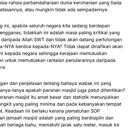
rahsia-rahsia perbendaharaan dunia kerohanian yang tiada
atasannya, atau mungkin tidak ada sempadannya.
 ini, apabila seluruh negara kita sedang berdepan
gganas, tidakkah ini adalah masa paling kritikal yang
daripada Allah SWT dan tidak akan datang pertolongan
ba-NYA berdoa kepada-NYA? Tidak dapat dinafikan akan
ni kepada negara sehingga kerajaan memutuskan
n untuk memutuskan rantaian penularannya daripada
ra.
gan dan penjelasan tentang bahaya wabak ini yang
tanya-tanya apakah peranan masjid juga patut dihentikan?
eranan masjid itu amat besar dan statistik menunjukkan
rjangkit yang paling minima dan pada kebanyakan tempat
bat. Keadaan ini berlaku kerana pematuhan SOP
n jemaah masjid adalah yang paling berdisiplin dan
nah berlaga bahu, mematuhi jarak satu meter, masuk ke