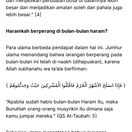
dan menjadikan perbuatan dosa di dalamnya lebih
besar dan menjadikan amalan soleh dan pahala juga
lebih besar.” [4]
Haramkah berperang di bulan-bulan haram?
Para ulama berbeda pendapat dalam hal ini. Jumhur
ulama memandang bahwa larangan berperang pada
bulan-bulan ini telah di-naskh (dihapuskan), karena
Allah subhanahu wa ta’ala berfirman:
{ فَإِذَا انسَلَخَ الأشْهُرُ الْحُرُمُ فَاقْتُلُوا الْمُشْرِكِينَ حَيْثُ وَجَدتُّمُوهُمْ }
“Apabila sudah habis bulan-bulan Haram itu, maka
Bunuhlah orang-orang musyrikin itu dimana saja
kamu jumpai mereka.” (QS At-Taubah: 5)