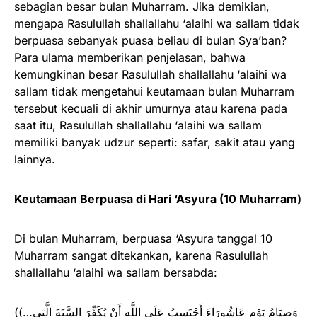
sebagian besar bulan Muharram. Jika demikian,
mengapa Rasulullah shallallahu ‘alaihi wa sallam tidak
berpuasa sebanyak puasa beliau di bulan Sya’ban?
Para ulama memberikan penjelasan, bahwa
kemungkinan besar Rasulullah shallallahu ‘alaihi wa
sallam tidak mengetahui keutamaan bulan Muharram
tersebut kecuali di akhir umurnya atau karena pada
saat itu, Rasulullah shallallahu ‘alaihi wa sallam
memiliki banyak udzur seperti: safar, sakit atau yang
lainnya.
Keutamaan Berpuasa di Hari ‘Asyura (10 Muharram)
Di bulan Muharram, berpuasa ‘Asyura tanggal 10
Muharram sangat ditekankan, karena Rasulullah
shallallahu ‘alaihi wa sallam bersabda:
((…وَصِيَامُ يَوْمِ عَاشُورَاءَ أَحْتَسِبُ عَلَى اللَّهِ أَنْ يُكَفِّرَ السَّنَةَ الَّتِي