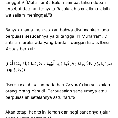
tanggal 9 (Muharram).’ Belum sempat tahun depan
tersebut datang, ternyata Rasulullah shallallahu ‘alaihi
wa sallam meninggal.”8
Banyak ulama mengatakan bahwa disunnahkan juga
berpuasa sesudahnya yaitu tanggal 11 Muharram. Di
antara mereka ada yang berdalil dengan hadits Ibnu
‘Abbas berikut:
(( صُومُوا يَوْمَ عَاشُورَاءَ وَخَالِفُوا فِيهِ الْيَهُودَ ، صُومُوا قَبْلَهُ يَوْمًا أَوْ
بَعْدَهُ يَوْمًا.))
“Berpuasalah kalian pada hari ‘Asyura’ dan selisihilah
orang-orang Yahudi. Berpuasalah sebelumnya atau
berpuasalah setelahnya satu hari.”9
Akan tetapi hadits ini lemah dari segi sanadnya (jalur