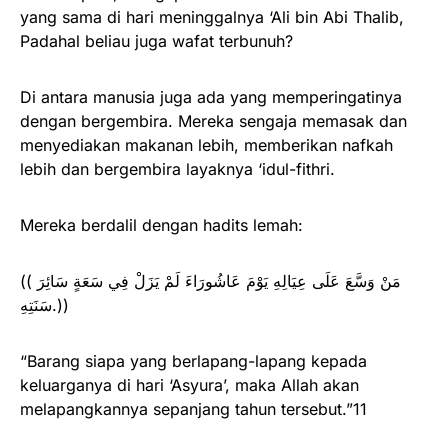
yang sama di hari meninggalnya ‘Ali bin Abi Thalib,
Padahal beliau juga wafat terbunuh?
Di antara manusia juga ada yang memperingatinya
dengan bergembira. Mereka sengaja memasak dan
menyediakan makanan lebih, memberikan nafkah
lebih dan bergembira layaknya ‘idul-fithri.
Mereka berdalil dengan hadits lemah:
(( مَنْ وَسَّعَ عَلَى عِيَالِهِ يَوْمَ عَاشُورَاءَ لَمْ يَزَلْ فِي سَعَةٍ سَائِرَ
سَنَتِهِ.))
“Barang siapa yang berlapang-lapang kepada
keluarganya di hari ‘Asyura’, maka Allah akan
melapangkannya sepanjang tahun tersebut.”11