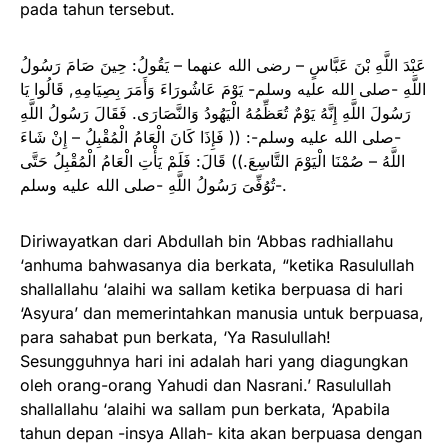
pada tahun tersebut.
عَبْدَ اللَّهِ بْنَ عَبَّاسٍ – رضى الله عنهما – يَقُولُ: حِينَ صَامَ رَسُولُ
اللَّهِ -صلى الله عليه وسلم- يَوْمَ عَاشُورَاءَ وَأَمَرَ بِصِيَامِهِ, قَالُوا يَا
رَسُولَ اللَّهِ إِنَّهُ يَوْمٌ تُعَظِّمُهُ الْيَهُودُ وَالنَّصَارَى. فَقَالَ رَسُولُ اللَّهِ
-صلى الله عليه وسلم-: (( فَإِذَا كَانَ الْعَامُ الْمُقْبِلُ – إِنْ شَاءَ
اللَّهُ – صُمْنَا الْيَوْمَ التَّاسِعَ.)) قَالَ: فَلَمْ يَأْتِ الْعَامُ الْمُقْبِلُ حَتَّى
تُوُفِّىَ رَسُولُ اللَّهِ -صلى الله عليه وسلم-.
Diriwayatkan dari Abdullah bin ‘Abbas radhiallahu
‘anhuma bahwasanya dia berkata, “ketika Rasulullah
shallallahu ‘alaihi wa sallam ketika berpuasa di hari
‘Asyura’ dan memerintahkan manusia untuk berpuasa,
para sahabat pun berkata, ‘Ya Rasulullah!
Sesungguhnya hari ini adalah hari yang diagungkan
oleh orang-orang Yahudi dan Nasrani.’ Rasulullah
shallallahu ‘alaihi wa sallam pun berkata, ‘Apabila
tahun depan -insya Allah- kita akan berpuasa dengan