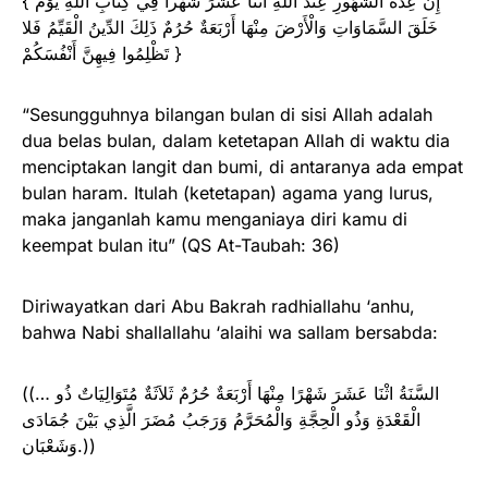
{ إِنَّ عِدَّةَ الشُّهُورِ عِنْدَ اللَّهِ اثْنَا عَشَرَ شَهْراً فِي كِتَابِ اللَّهِ يَوْمَ
خَلَقَ السَّمَاوَاتِ وَالْأَرْضَ مِنْهَا أَرْبَعَةٌ حُرُمٌ ذَلِكَ الدِّينُ الْقَيِّمُ فَلا
تَظْلِمُوا فِيهِنَّ أَنْفُسَكُمْ }
“Sesungguhnya bilangan bulan di sisi Allah adalah
dua belas bulan, dalam ketetapan Allah di waktu dia
menciptakan langit dan bumi, di antaranya ada empat
bulan haram. Itulah (ketetapan) agama yang lurus,
maka janganlah kamu menganiaya diri kamu di
keempat bulan itu” (QS At-Taubah: 36)
Diriwayatkan dari Abu Bakrah radhiallahu ‘anhu,
bahwa Nabi shallallahu ‘alaihi wa sallam bersabda:
((… السَّنَةُ اثْنَا عَشَرَ شَهْرًا مِنْهَا أَرْبَعَةٌ حُرُمٌ ثَلاَثَةٌ مُتَوَالِيَاتٌ ذُو
الْقَعْدَةِ وَذُو الْحِجَّةِ وَالْمُحَرَّمُ وَرَجَبُ مُضَرَ الَّذِي بَيْنَ جُمَادَى
وَشَعْبَان.))