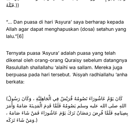
قَبْلَهُ.))
“… Dan puasa di hari ‘Asyura’ saya berharap kepada
Allah agar dapat menghapuskan (dosa) setahun yang
lalu.”[6]
Ternyata puasa ‘Asyura’ adalah puasa yang telah
dikenal oleh orang-orang Quraisy sebelum datangnya
Rasulullah shallallahu ‘alaihi wa sallam. Mereka juga
berpuasa pada hari tersebut. ‘Aisyah radhiallahu ‘anha
berkata:
(كَانَ يَوْمُ عَاشُورَاءَ تَصُومُهُ قُرَيْشٌ فِي الْجَاهِلِيَّةِ ، وَكَانَ رَسُولُ
اللهِ صلى الله عليه وسلم يَصُومُهُ فَلَمَّا قَدِمَ الْمَدِينَةَ صَامَهُ وَأَمَرَ
بِصِيَامِهِ فَلَمَّا فُرِضَ رَمَضَانُ تَرَكَ يَوْمَ عَاشُورَاءَ فَمَنْ شَاءَ صَامَهُ ،
وَمَنْ شَاءَ تَرَكَه.)