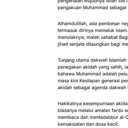
pengenalan wujudnya Allah SWT
pengakuan Muhammad sebagai p
Alhamdulillah, ada pembesar ne
termasuk dirinya memeluk Isla
menolaknya, malah sahabat Bagi
jihad senjata dilaungkan bagi 
Tunjang utama dakwah Islamiah y
penegakan akidah yang sahih, i
bahawa Muhammad adalah pesur
masa kini Kesilapan generasi pe
akidah sebagai agenda dakwah 
Hakikatnya kesempurnaan akidah
biasanya melalui amalan fardu se
membaca dan mentadabbur al-Qu
kemaksiatan dan dosa kecil.