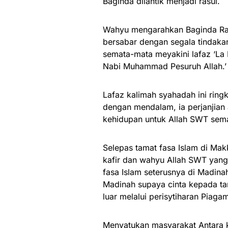
Baginda dilantik menjadi rasul.
Wahyu mengarahkan Baginda Ras
bersabar dengan segala tindakan
semata-mata meyakini lafaz ‘La I
Nabi Muhammad Pesuruh Allah.’
Lafaz kalimah syahadah ini ring
dengan mendalam, ia perjanjian
kehidupan untuk Allah SWT sem
Selepas tamat fasa Islam di Mak
kafir dan wahyu Allah SWT yang
fasa Islam seterusnya di Madin
Madinah supaya cinta kepada ta
luar melalui perisytiharan Piag
Menyatukan masyarakat Antara k