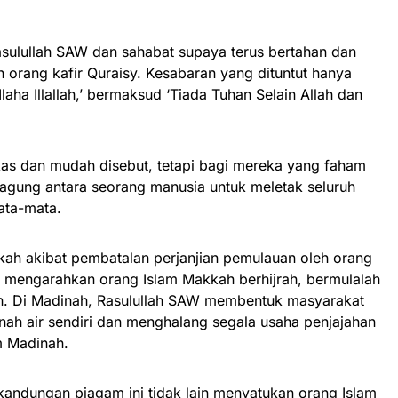
ulullah SAW dan sahabat supaya terus bertahan dan
 orang kafir Quraisy. Kesabaran yang dituntut hanya
laha Illallah,’ bermaksud ‘Tiada Tuhan Selain Allah dan
kas dan mudah disebut, tetapi bagi mereka yang faham
 agung antara seorang manusia untuk meletak seluruh
ata-mata.
kah akibat pembatalan perjanjian pemulauan oleh orang
 mengarahkan orang Islam Makkah berhijrah, bermulalah
ah. Di Madinah, Rasulullah SAW membentuk masyarakat
nah air sendiri dan menghalang segala usaha penjajahan
am Madinah.
andungan piagam ini tidak lain menyatukan orang Islam