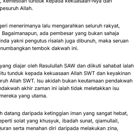
, kemestian tunduk kepada kekuasaan-Nya dan
esuruh Allah.
geri menerimanya lalu mengarahkan seluruh rakyat,
m. Bagaimanapun, ada pembesar yang bukan sahaja
nda yakni pengutus risalah juga dibunuh, maka seruan
menumbangkan tembok dakwah ini.
ang diajar oleh Rasulullah SAW dan diikuti sahabat ialah
aitu tunduk kepada kekuasaan Allah SWT dan keyakinan
uh Allah SWT. Isu akidah bukan keutamaan pendakwah
ndakwah akhir zaman ini ialah tidak meletakkan isu
mereka yang utama.
 datang daripada ketinggian iman yang sangat hebat,
perti solat yang khusyuk, ibadah sunat, qiamullail,
ran serta menahan diri daripada melakukan zina,