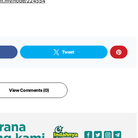
om.my/node/224554
Tweet
View Comments (0)