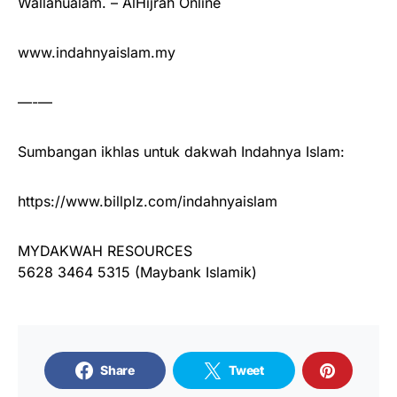
Wallahualam. – AlHijrah Online
www.indahnyaislam.my
—-—
Sumbangan ikhlas untuk dakwah Indahnya Islam:
https://www.billplz.com/indahnyaislam
MYDAKWAH RESOURCES
5628 3464 5315 (Maybank Islamik)
Share
Tweet