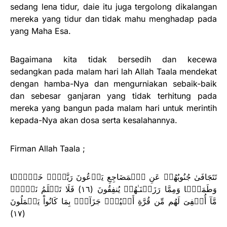
sedang lena tidur, daie itu juga tergolong dikalangan
mereka yang tidur dan tidak mahu menghadap pada
yang Maha Esa.
Bagaimana kita tidak bersedih dan kecewa
sedangkan pada malam hari lah Allah Taala mendekat
dengan hamba-Nya dan mengurniakan sebaik-baik
dan sebesar ganjaran yang tidak terhitung pada
mereka yang bangun pada malam hari untuk merintih
kepada-Nya akan dosa serta kesalahannya.
Firman Allah Taala ;
تَتَجَافَىٰ جُنُوبُهُمۡ عَنِ ٱلۡمَضَاجِعِ يَدۡعُونَ رَبَّہُمۡ خَوۡفً۬ا
وَطَمَعً۬ا وَمِمَّا رَزَقۡنَـٰهُمۡ يُنفِقُونَ (١٦) فَلَا تَعۡلَمُ نَفۡسٌ۬
مَّآ أُخۡفِىَ لَهُم مِّن قُرَّةِ أَعۡيُنٍ۬ جَزَآءَۢ بِمَا كَانُواْ يَعۡمَلُونَ
(١٧)