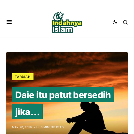
TARBIAH
Daie itu patut bersedih
jika…
MAY 20, 2016
3 MINUTE READ