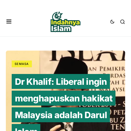
SEMASA
Dr Khalif: Liberal ingin
menghapuskan hakikat
Malaysia adalah Darul