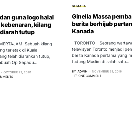
SEMASA
Ginella Massa pemb
 dan guna logo halal
berita berhijab perta
 kebenaran, kilang
Kanada
 diarah tutup
TORONTO – Seorang wartaw
MERTAJAM: Sebuah kilang
televisyen Toronto menjadi p
ng terletak di Kuala
berita Kanada pertama yang 
ng telah diarahkan tutup,
tudung Muslim di salah satu…
ebuah Op Sepadu…
BY
ADMIN
NOVEMBER 29, 2016
OCTOBER 23, 2020
ONE COMMENT
OMMENTS