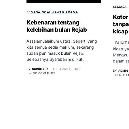
SEMASA
SEMASA
SOAL JAWAB AGAMA
Kotor
Kebenaran tentang
tanpa
kelebihan bulan Rejab
kicap
Assalamualaikum ustaz, Seperti yang
BUKIT 
kita semua sedia maklum, sekarang
kicap ya
sudah pun masuk bulan Rejab.
Mengkua
Selepasnya Sya’aban & diikuti…
dalam s
BY
NURDIEYLA
FEBRUARY 11, 2022
BY
ADMIN
NO COMMENTS
NO C