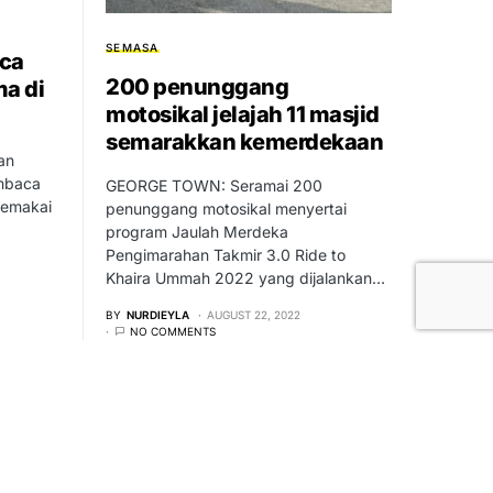
SEMASA
aca
200 penunggang
ma di
motosikal jelajah 11 masjid
semarakkan kemerdekaan
an
embaca
GEORGE TOWN: Seramai 200
memakai
penunggang motosikal menyertai
program Jaulah Merdeka
Pengimarahan Takmir 3.0 Ride to
Khaira Ummah 2022 yang dijalankan…
BY
NURDIEYLA
AUGUST 22, 2022
NO COMMENTS