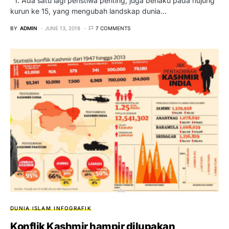
1. Ada satu lagi peristiwa penting, juga berlaku pada hujung
kurun ke 15, yang mengubah landskap dunia…
BY
ADMIN
JUNE 13, 2018
7 COMMENTS
DUNIA ISLAM
INFOGRAFIK
Konflik Kashmir hampir dilupakan