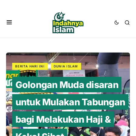
BERITA HARI INI
DUNIA ISLAM
Golongan Muda disaran
untuk Mulakan Tabungan
bagi Melakukan Haji &