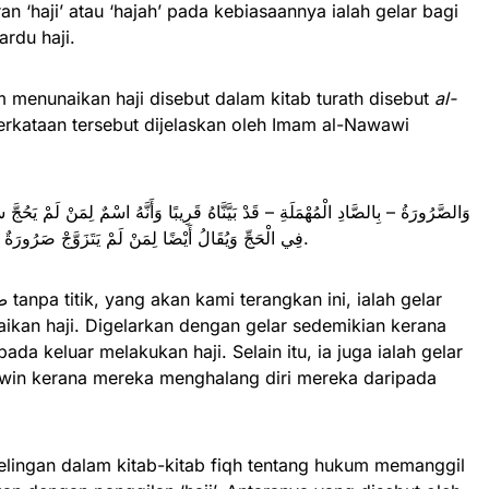
 ‘haji’ atau ‘hajah’ pada kebiasaannya ialah gelar bagi
rdu haji.
 menunaikan haji disebut dalam kitab turath disebut
al-
وَالصَّرُورَةُ – بِالصَّادِ الْمُهْمَلَةِ – قَدْ بَيَّنَّاهُ قَرِيبًا وَأَنَّهُ اسْمٌ لِمَنْ لَمْ
فِي الْحَجِّ وَيُقَالُ أَيْضًا لِمَنْ لَمْ يَتَزَوَّجْ صَرُورَةٌ لِأَنَّهُ صَرَّ بِنَفْسِهِ عَنْ إخْرَاجِهَا فِي النِّكَاحِ.
ikan haji. Digelarkan dengan gelar sedemikian kerana
da keluar melakukan haji. Selain itu, ia juga ialah gelar
win kerana mereka menghalang diri mereka daripada
elingan dalam kitab-kitab fiqh tentang hukum memanggil