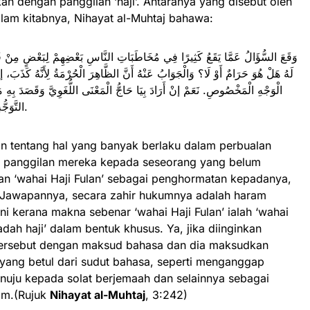
n dengan panggilan ‘haji’. Antaranya yang disebut oleh
lam kitabnya, Nihayat al-Muhtaj bahawa:
وَقَعَ السُّؤَالُ عَمَّا يَقَعُ كَثِيرًا فِي مُخَاطَبَاتِ النَّاسِ بَعْضِهِمْ لِبَعْضٍ مِنْ قَوْل
لَهُ هَلْ هُوَ حَرَامٌ أَوْ لَا؟ وَالْجَوَابُ عَنْهُ أَنَّ الظَّاهِرَ الْحُرْمَةُ لِأَنَّهُ كَذَبَ،
الْوَجْهِ الْمَخْصُوصِ. نَعَمْ إنْ أَرَادَ بِيَا حَاجُّ الْمَعْنَى اللُّغَوِيَّ وَقَصَدَ بِهِ م
التَّوَجُّهِ إلَى كَذَا كَالْجَمَاعَةِ أَوْ غَيْرِهَا فَلَا حُرْمَةَ.
n tentang hal yang banyak berlaku dalam perbualan
u panggilan mereka kepada seseorang yang belum
an ‘wahai Haji Fulan’ sebagai penghormatan kepadanya,
 Jawapannya, secara zahir hukumnya adalah haram
ni kerana makna sebenar ‘wahai Haji Fulan’ ialah ‘wahai
dah haji’ dalam bentuk khusus. Ya, jika diinginkan
’ tersebut dengan maksud bahasa dan dia maksudkan
yang betul dari sudut bahasa, seperti menganggap
nuju kepada solat berjemaah dan selainnya sebagai
am.(Rujuk
Nihayat al-Muhtaj
, 3:242)