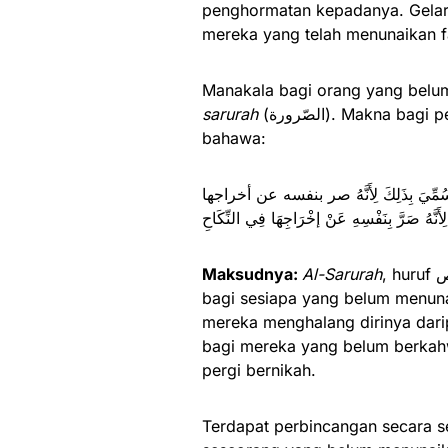
penghormatan kepadanya. Gelaran
mereka yang telah menunaikan fa
Manakala bagi orang yang belum
sarurah
(الصّرورة). Makna bagi perkataan tersebut dijelaskan oleh Imam al-Nawawi
bahawa:
 يَحُجَّ سُمِّيَ بِذَلِكَ لِأَنَّهُ صر بنفسه عن أخراجها
Maksudnya:
Al-Sarurah
, huruf ص tanpa titik, yang akan kami terangkan ini, ialah gelar
bagi sesiapa yang belum menuna
mereka menghalang dirinya daripa
bagi mereka yang belum berkah
pergi bernikah.
Terdapat perbincangan secara s