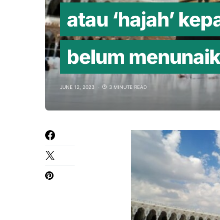
atau ‘hajah’ ke
belum menunaika
JUNE 12, 2023
3 MINUTE READ