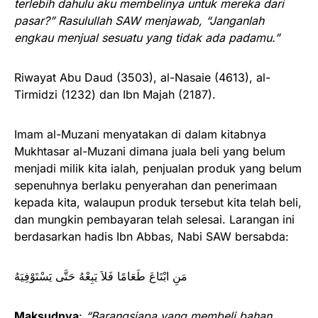
terlebih dahulu aku membelinya untuk mereka dari
pasar?” Rasulullah SAW menjawab, “Janganlah
engkau menjual sesuatu yang tidak ada padamu.”
Riwayat Abu Daud (3503), al-Nasaie (4613), al-
Tirmidzi (1232) dan Ibn Majah (2187).
Imam al-Muzani menyatakan di dalam kitabnya
Mukhtasar al-Muzani dimana juala beli yang belum
menjadi milik kita ialah, penjualan produk yang belum
sepenuhnya berlaku penyerahan dan penerimaan
kepada kita, walaupun produk tersebut kita telah beli,
dan mungkin pembayaran telah selesai. Larangan ini
berdasarkan hadis Ibn Abbas, Nabi SAW bersabda:
مَنِ ابْتَاعَ طَعَامًا فَلاَ يَبِعْهُ حَتَّى يَسْتَوْفِيَهُ
Maksudnya
:
“Barangsiapa yang membeli bahan