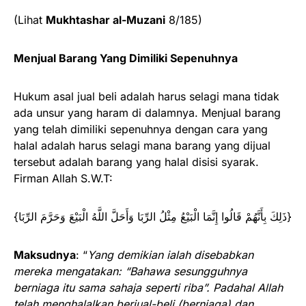
(Lihat
Mukhtashar al-Muzani
8/185)
Menjual Barang Yang Dimiliki Sepenuhnya
Hukum asal jual beli adalah harus selagi mana tidak
ada unsur yang haram di dalamnya. Menjual barang
yang telah dimiliki sepenuhnya dengan cara yang
halal adalah harus selagi mana barang yang dijual
tersebut adalah barang yang halal disisi syarak.
Firman Allah S.W.T:
{ذَلِكَ بِأَنَّهُمْ قَالُوا إِنَّمَا الْبَيْعُ مِثْلُ الرِّبَا وَأَحَلَّ اللَّهُ الْبَيْعَ وَحَرَّمَ الرِّبَا}
Maksudnya
: “
Yang demikian ialah disebabkan
mereka mengatakan: “Bahawa sesungguhnya
berniaga itu sama sahaja seperti riba”. Padahal Allah
telah menghalalkan berjual-beli (berniaga) dan