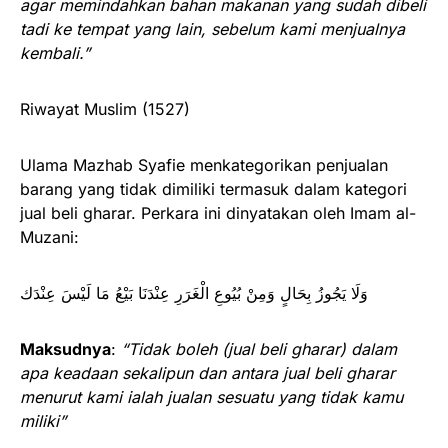
agar memindahkan bahan makanan yang sudah dibeli
tadi ke tempat yang lain, sebelum kami menjualnya
kembali.”
Riwayat Muslim (1527)
Ulama Mazhab Syafie menkategorikan penjualan
barang yang tidak dimiliki termasuk dalam kategori
jual beli gharar. Perkara ini dinyatakan oleh Imam al-
Muzani:
وَلَا يَجُوزُ بِحَالٍ وَمِنْ بُيُوعِ الْغَرَرِ عِنْدَنَا ‌بَيْعُ ‌مَا ‌لَيْسَ ‌عِنْدَك
Maksudnya
:
“Tidak boleh (jual beli gharar) dalam
apa keadaan sekalipun dan antara jual beli gharar
menurut kami ialah jualan sesuatu yang tidak kamu
miliki”