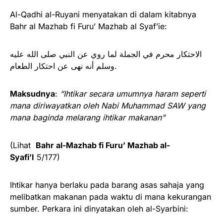
Al-Qadhi al-Ruyani menyatakan di dalam kitabnya
Bahr al Mazhab fi Furu’ Mazhab al Syaf’ie:
‌الاحتكار محرم في الجملة لما روي عن النبي صلى الله عليه
وسلم أنه نهى عن احتكار الطعام.
Maksudnya
:
“Ihtikar secara umumnya haram seperti
mana diriwayatkan oleh Nabi Muhammad SAW yang
mana baginda melarang ihtikar makanan”
(Lihat
Bahr al-Mazhab fi Furu’ Mazhab al-
Syafi’I
5/177)
Ihtikar hanya berlaku pada barang asas sahaja yang
melibatkan makanan pada waktu di mana kekurangan
sumber. Perkara ini dinyatakan oleh al-Syarbini: