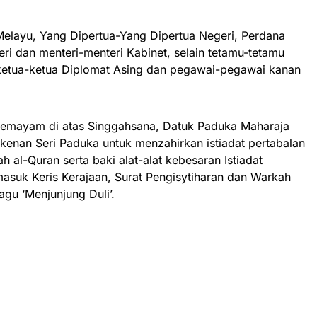
a Melayu, Yang Dipertua-Yang Dipertua Negeri, Perdana
ri dan menteri-menteri Kabinet, selain tetamu-tetamu
 ketua-ketua Diplomat Asing dan pegawai-pegawai kanan
semayam di atas Singgahsana, Datuk Paduka Maharaja
nan Seri Paduka untuk menzahirkan istiadat pertabalan
l-Quran serta baki alat-alat kebesaran Istiadat
rmasuk Keris Kerajaan, Surat Pengisytiharan dan Warkah
lagu ‘Menjunjung Duli’.