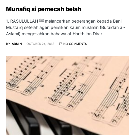
Munafiq si pemecah belah
1. RASULULLAH ﷺ melancarkan peperangan kepada Bani
Mustaliq setelah agen perisikan kaum muslimin (Buraidah al-
Aslami) mengesahkan bahawa al-Harith ibn Dirar…
BY
ADMIN
OCTOBER 24, 2018
NO COMMENTS