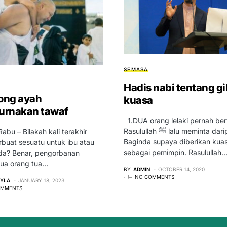
SEMASA
Hadis nabi tentang gi
ong ayah
kuasa
urnakan tawaf
1.DUA orang lelaki pernah be
Rasulullah ﷺ lalu meminta daripada
abu – Bilakah kali terakhir
Baginda supaya diberikan kua
buat sesuatu untuk ibu atau
sebagai pemimpin. Rasulullah
da? Benar, pengorbanan
ua orang tua…
BY
ADMIN
OCTOBER 14, 2020
NO COMMENTS
EYLA
JANUARY 18, 2023
OMMENTS