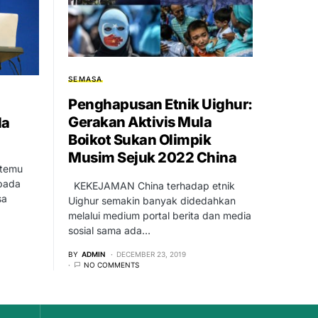
SEMASA
Penghapusan Etnik Uighur:
Gerakan Aktivis Mula
la
Boikot Sukan Olimpik
Musim Sejuk 2022 China
rtemu
KEKEJAMAN China terhadap etnik
sa
Uighur semakin banyak didedahkan
…
melalui medium portal berita dan media
sosial sama ada…
BY
ADMIN
DECEMBER 23, 2019
NO COMMENTS