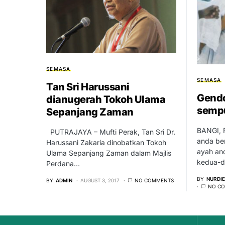
SEMASA
SEMASA
Tan Sri Harussani
Gend
dianugerah Tokoh Ulama
semp
Sepanjang Zaman
BANGI, R
PUTRAJAYA – Mufti Perak, Tan Sri Dr.
anda ber
Harussani Zakaria dinobatkan Tokoh
ayah an
Ulama Sepanjang Zaman dalam Majlis
kedua-d
Perdana…
BY
NURDI
BY
ADMIN
AUGUST 3, 2017
NO COMMENTS
NO C