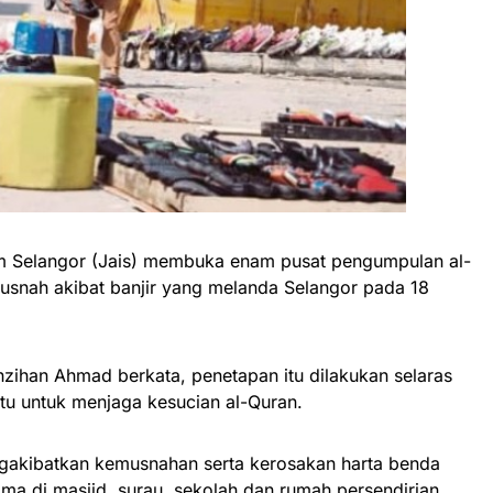
m Selangor (Jais) membuka enam pusat pengumpulan al-
snah akibat banjir yang melanda Selangor pada 18
zihan Ahmad berkata, penetapan itu dilakukan selaras
tu untuk menjaga kesucian al-Quran.
gakibatkan kemusnahan serta kerosakan harta benda
a di masjid, surau, sekolah dan rumah persendirian.