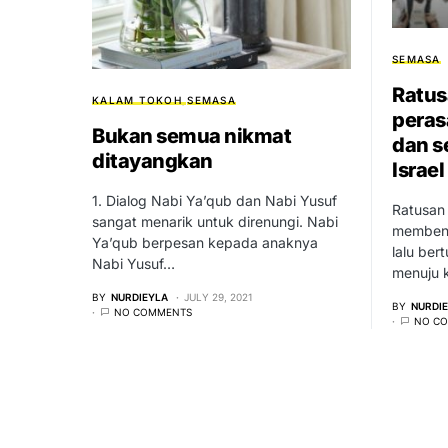
SEMASA
Ratus
KALAM TOKOH
SEMASA
peras
Bukan semua nikmat
dan s
ditayangkan
Israel
1. Dialog Nabi Ya’qub dan Nabi Yusuf
Ratusan
sangat menarik untuk direnungi. Nabi
membent
Ya’qub berpesan kepada anaknya
lalu ber
Nabi Yusuf…
menuju k
BY
NURDIEYLA
JULY 29, 2021
BY
NURDI
NO COMMENTS
NO C