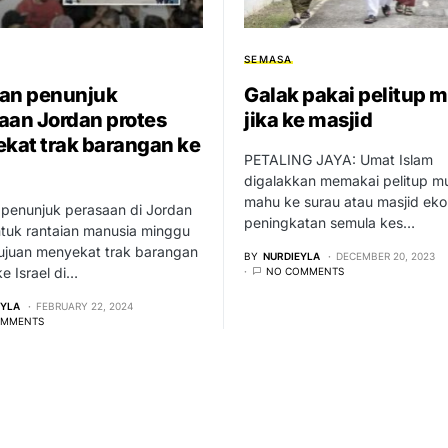
SEMASA
an penunjuk
Galak pakai pelitup 
aan Jordan protes
jika ke masjid
ekat trak barangan ke
PETALING JAYA: Umat Islam
digalakkan memakai pelitup mu
mahu ke surau atau masjid eko
 penunjuk perasaan di Jordan
peningkatan semula kes…
uk rantaian manusia minggu
tujuan menyekat trak barangan
BY
NURDIEYLA
DECEMBER 20, 2023
e Israel di…
NO COMMENTS
EYLA
FEBRUARY 22, 2024
OMMENTS