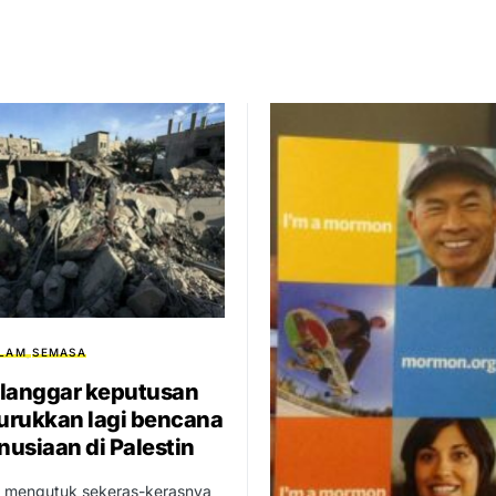
SLAM
SEMASA
l langgar keputusan
burukkan lagi bencana
usiaan di Palestin
n mengutuk sekeras-kerasnya