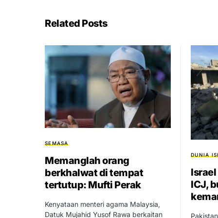
Related Posts
SEMASA
DUNIA I
Memanglah orang
Israe
berkhalwat di tempat
ICJ, 
tertutup: Mufti Perak
keman
Kenyataan menteri agama Malaysia,
Datuk Mujahid Yusof Rawa berkaitan
Pakista