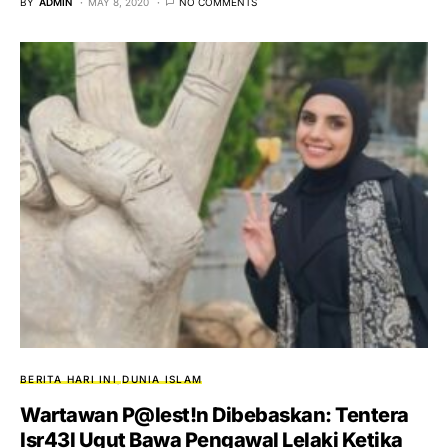
BY
ADMIN
MAY 8, 2020
NO COMMENTS
BERITA HARI INI
DUNIA ISLAM
Wartawan P@lest!n Dibebaskan: Tentera
Isr43l Ugut Bawa Pengawal Lelaki Ketika