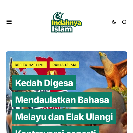
BERITA HARI INI
DUNIA ISLAM
Kedah Digesa
Mendaulatkan Bahasa
Melayu dan Elak Ulangi