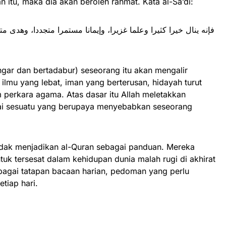
n itu, maka dia akan beroleh rahmat. Kata al-Sa’di:
فإنه ينال خيرا كثيرا وعلما غزيرا، وإيمانا مستمرا متجددا، وهدى متز
ar dan bertadabur) seseorang itu akan mengalir
lmu yang lebat, iman yang berterusan, hidayah turut
perkara agama. Atas dasar itu Allah meletakkan
gai sesuatu yang berupaya menyebabkan seseorang
idak menjadikan al-Quran sebagai panduan. Mereka
tuk tersesat dalam kehidupan dunia malah rugi di akhirat
ebagai tatapan bacaan harian, pedoman yang perlu
etiap hari.