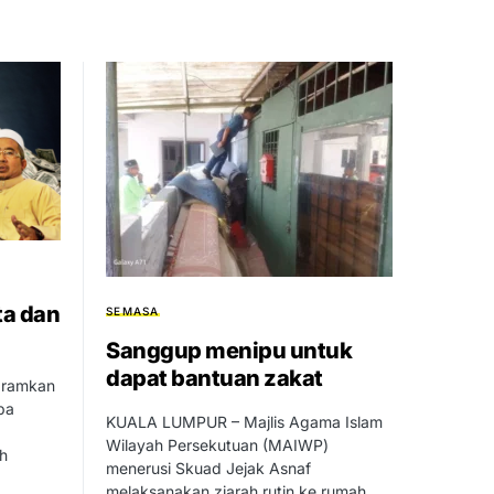
ta dan
SEMASA
Sanggup menipu untuk
dapat bantuan zakat
haramkan
pa
KUALA LUMPUR – Majlis Agama Islam
Wilayah Persekutuan (MAIWP)
h
menerusi Skuad Jejak Asnaf
melaksanakan ziarah rutin ke rumah…