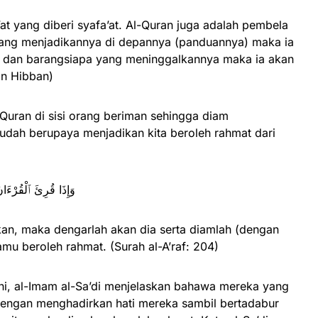
at yang diberi syafa’at. Al-Quran juga adalah pembela
yang menjadikannya di depannya (panduannya) maka ia
dan barangsiapa yang meninggalkannya maka ia akan
n Hibban)
Quran di sisi orang beriman sehingga diam
dah berupaya menjadikan kita beroleh rahmat dari
وَإِذَا قُرِئَ ٱلْقُرْءَان
kan, maka dengarlah akan dia serta diamlah (dengan
u beroleh rahmat. (Surah al-A’raf: 204)
ini, al-Imam al-Sa’di menjelaskan bahawa mereka yang
dengan menghadirkan hati mereka sambil bertadabur