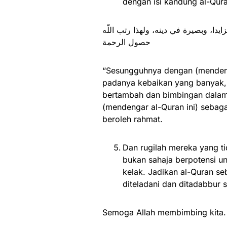
dengan isi kandung al-Qura
ايدا، وبصيرة في دينه، ولهذا رتب اللّه
حصول الرحمة
“Sesungguhnya dengan (mendeng
padanya kebaikan yang banyak, i
bertambah dan bimbingan dalam 
(mendengar al-Quran ini) seba
beroleh rahmat.
Dan rugilah mereka yang t
bukan sahaja berpotensi un
kelak. Jadikan al-Quran s
diteladani dan ditadabbur s
Semoga Allah membimbing kita.