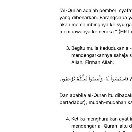
“Al-Qur’an adalah pemberi syafa’
yang dibenarkan. Barangsiapa 
akan membimbingnya ke syurga 
membawanya ke neraka.” (HR Ib
Begitu mulia kedudukan al-
mendengarkannya sahaja su
Allah. Firman Allah:
ُ فَٱسْتَمِعُواْ لَهُۥ وَأَنصِتُواْ لَعَلَّكُمْ تُرْحَمُونَ
Dan apabila al-Quran itu dibaca
bertadabur), mudah-mudahan kam
Ketika menghuraikan ayat 
mendengar al-Quran iaitu 