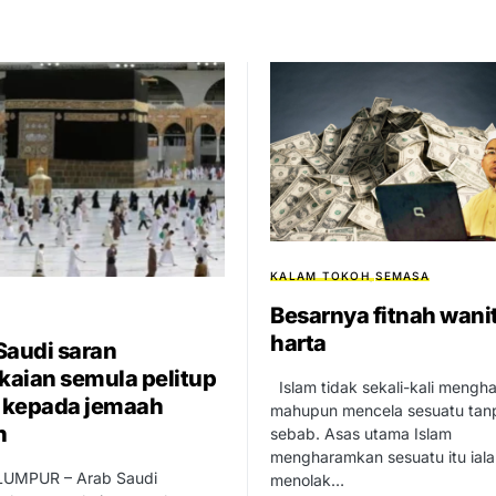
KALAM TOKOH
SEMASA
Besarnya fitnah wani
harta
Saudi saran
aian semula pelitup
Islam tidak sekali-kali meng
 kepada jemaah
mahupun mencela sesuatu tan
h
sebab. Asas utama Islam
mengharamkan sesuatu itu iala
UMPUR – Arab Saudi
menolak…