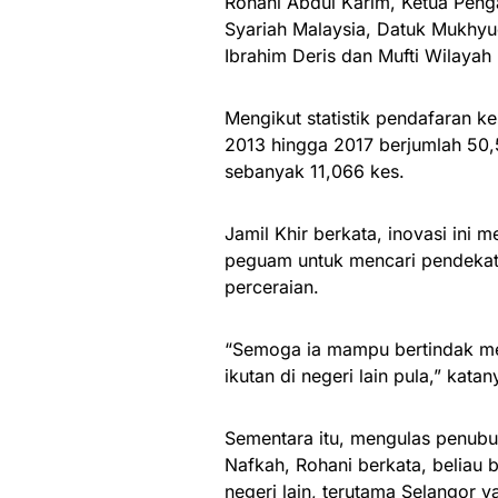
Rohani Abdul Karim, Ketua Pen
Syariah Malaysia, Datuk Mukhyu
Ibrahim Deris dan Mufti Wilayah
Mengikut statistik pendafaran k
2013 hingga 2017 berjumlah 50,
sebanyak 11,066 kes.
Jamil Khir berkata, inovasi ini
peguam untuk mencari pendekat
perceraian.
“Semoga ia mampu bertindak men
ikutan di negeri lain pula,” katan
Sementara itu, mengulas penu
Nafkah, Rohani berkata, beliau
negeri lain, terutama Selangor