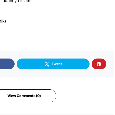
Indahnya Islam:
ik)
Tweet
View Comments (0)