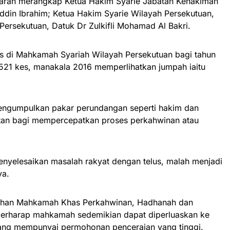
garah merangkap Ketua Hakim Syarie Jabatan Kehakiman
ddin Ibrahim; Ketua Hakim Syarie Wilayah Persekutuan,
 Persekutuan, Datuk Dr Zulkifli Mohamad Al Bakri.
es di Mahkamah Syariah Wilayah Persekutuan bagi tahun
521 kes, manakala 2016 memperlihatkan jumpah iaitu
 mengumpulkan pakar perundangan seperti hakim dan
an bagi mempercepatkan proses perkahwinan atau
yelesaikan masalah rakyat dengan telus, malah menjadi
ya.
buhan Mahkamah Khas Perkahwinan, Hadhanah dan
 berharap mahkamah sedemikian dapat diperluaskan ke
 yang mempunyai permohonan penceraian yang tinggi.