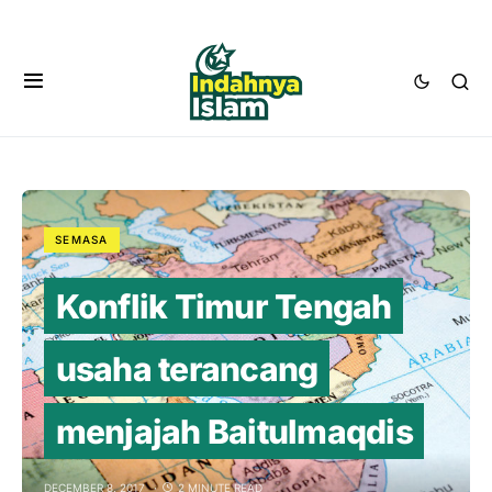
SEMASA
Konflik Timur Tengah
usaha terancang
menjajah Baitulmaqdis
DECEMBER 8, 2017
2 MINUTE READ