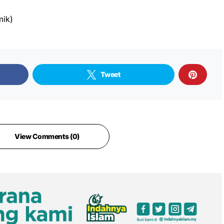
mik)
Tweet
View Comments (0)