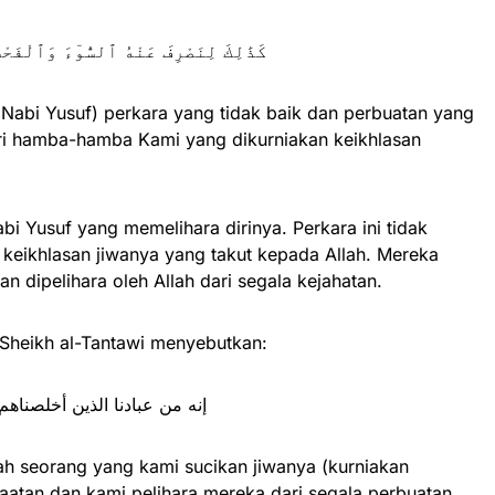
كَذَٰلِكَ لِنَصْرِفَ عَنْهُ ٱلسُّوٓءَ وَٱلْفَحْش
Nabi Yusuf) perkara yang tidak baik dan perbuatan yang
ari hamba-hamba Kami yang dikurniakan keikhlasan
bi Yusuf yang memelihara dirinya. Perkara ini tidak
 keikhlasan jiwanya yang takut kepada Allah. Mereka
an dipelihara oleh Allah dari segala kejahatan.
, Sheikh al-Tantawi menyebutkan:
إنه من عبادنا الذين أخلصناه
h seorang yang kami sucikan jiwanya (kurniakan
aatan dan kami pelihara mereka dari segala perbuatan