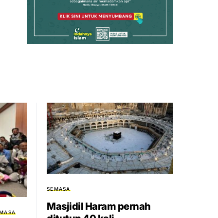
SEMASA
Masjidil Haram pernah
MASA