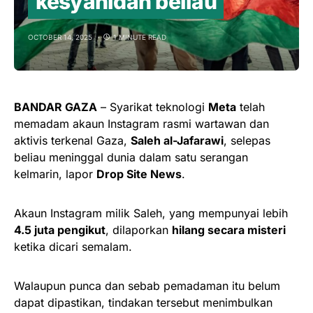
kesyahidan beliau
OCTOBER 14, 2025
1 MINUTE READ
BANDAR GAZA
– Syarikat teknologi
Meta
telah
memadam akaun Instagram rasmi wartawan dan
aktivis terkenal Gaza,
Saleh al-Jafarawi
, selepas
beliau meninggal dunia dalam satu serangan
kelmarin, lapor
Drop Site News
.
Akaun Instagram milik Saleh, yang mempunyai lebih
4.5 juta pengikut
, dilaporkan
hilang secara misteri
ketika dicari semalam.
Walaupun punca dan sebab pemadaman itu belum
dapat dipastikan, tindakan tersebut menimbulkan