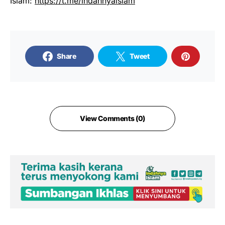
Islam:
https://t.me/indahnyaislam
Share
Tweet
View Comments (0)