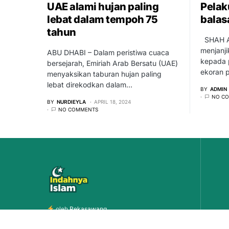
UAE alami hujan paling
Pelak
lebat dalam tempoh 75
balas
tahun
SHAH A
menjanj
ABU DHABI – Dalam peristiwa cuaca
kepada 
bersejarah, Emiriah Arab Bersatu (UAE)
ekoran 
menyaksikan taburan hujan paling
lebat direkodkan dalam…
BY
ADMIN
NO C
BY
NURDIEYLA
APRIL 18, 2024
NO COMMENTS
oleh
Rekasawang