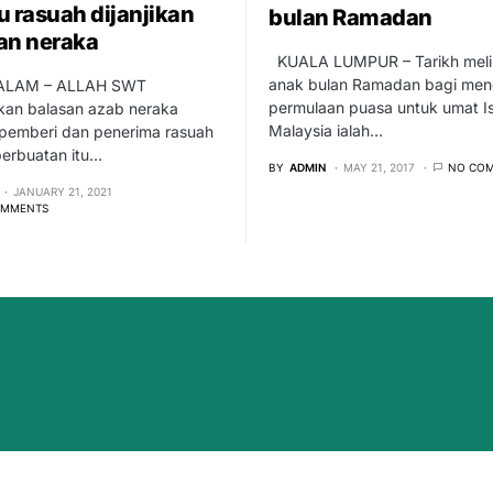
u rasuah dijanjikan
bulan Ramadan
an neraka
KUALA LUMPUR – Tarikh meli
anak bulan Ramadan bagi me
LAM – ALLAH SWT
permulaan puasa untuk umat Is
ikan balasan azab neraka
Malaysia ialah…
pemberi dan penerima rasuah
perbuatan itu…
BY
ADMIN
MAY 21, 2017
NO CO
JANUARY 21, 2021
OMMENTS