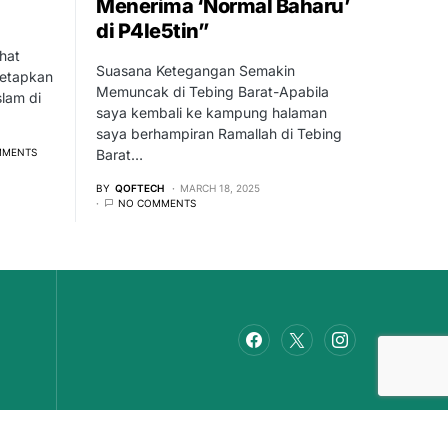
Menerima ‘Normal Baharu’
di P4le5tin”
hat
Suasana Ketegangan Semakin
netapkan
Memuncak di Tebing Barat-Apabila
lam di
saya kembali ke kampung halaman
saya berhampiran Ramallah di Tebing
MMENTS
Barat…
BY
QOFTECH
MARCH 18, 2025
NO COMMENTS