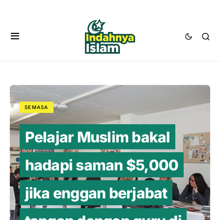
SEMASA
Pelajar Muslim bakal
hadapi saman $5,000
jika enggan berjabat