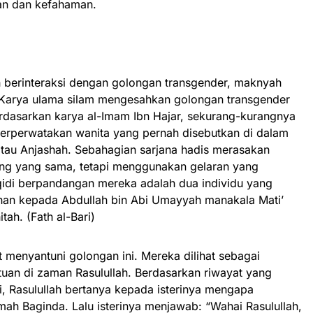
an dan kefahaman.
h berinteraksi dengan golongan transgender, maknyah
. Karya ulama silam mengesahkan golongan transgender
rdasarkan karya al-Imam Ibn Hajar, sekurang-kurangnya
 berperwatakan wanita yang pernah disebutkan di dalam
 atau Anjashah. Sebahagian sarjana hadis merasakan
ang yang sama, tetapi menggunakan gelaran yang
idi berpandangan mereka adalah dua individu yang
ruhan kepada Abdullah bin Abi Umayyah manakala Mati’
ah. (Fath al-Bari)
at menyantuni golongan ini. Mereka dilihat sebagai
an di zaman Rasulullah. Berdasarkan riwayat yang
’i, Rasulullah bertanya kepada isterinya mengapa
mah Baginda. Lalu isterinya menjawab: “Wahai Rasulullah,