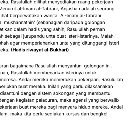
reka. Rasulullah dilihat menyediakan ruang pekerjaan
Menurut al-Imam al-Tabrani, Anjashah adalah seorang
ilihat berperwatakan wanita. Al-Imam al-Tabrani
nal mukhannathin’ (sebahagian daripada golongan
tikan dalam hadis yang sahih, Rasulullah pernah
 sebagai jurupandu unta buat isteri-isterinya. Malah,
shah agar memperlahankan unta yang ditunggangi isteri
reka.
(Hadis riwayat al-Bukhari)
aran bagaimana Rasulullah menyantuni golongan ini.
an, Rasulullah membenarkan isterinya untuk
reka. Andai mereka memerlukan pekerjaan, Rasulullah
rlukan buat mereka. Inilah yang perlu dilaksanakan
lu disantuni dengan sistem sokongan yang membantu
dengan kegiatan pelacuran, maka agensi yang berwajib
ekerjaan buat mereka bagi menyara hidup mereka. Andai
lam, maka kita perlu sediakan kursus dan bengkel