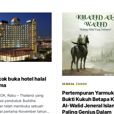
ok buka hotel halal
SEMASA
TOKOH
ama
Pertempuran Yarmuk
, Rabu – Thailand yang
Bukti Kukuh Betapa K
asi penduduk Buddha
Al-Walid Jeneral Isla
kan telah membuka sebuah
Paling Genius Dalam
alal pertama November tahun…