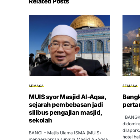
Related Posts
SEMASA
SEMASA
MUIS syor Masjid Al-Aqsa,
Bangk
sejarah pembebasan jadi
pert
silibus pengajian masjid,
BANGKOK
sekolah
didomin
dilapor
BANGI – Majlis Ulama ISMA (MUIS)
hotel h
mengesyorkan supaya Masjid Al-Aqsa