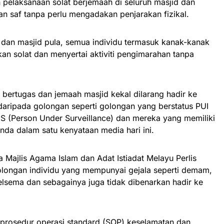
elaksanaan solat berjemaah di seluruh masjid dan
an saf tanpa perlu mengadakan penjarakan fizikal.
 dan masjid pula, semua individu termasuk kanak-kanak
an solat dan menyertai aktiviti pengimarahan tanpa
bertugas dan jemaah masjid kekal dilarang hadir ke
 daripada golongan seperti golongan yang berstatus PUI
US (Person Under Surveillance) dan mereka yang memiliki
aginda dalam satu kenyataan media hari ini.
 Majlis Agama Islam dan Adat Istiadat Melayu Perlis
golongan individu yang mempunyai gejala seperti demam,
selsema dan sebagainya juga tidak dibenarkan hadir ke
prosedur operasi standard (SOP) keselamatan dan