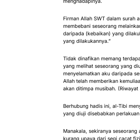
menghadapinya.
Firman Allah SWT dalam surah a
membebani seseorang melainka
daripada (kebaikan) yang dilak
yang dilakukannya.”
Tidak dinafikan memang terdap
yang melihat seseorang yang diuj
menyelamatkan aku daripada ses
Allah telah memberikan kemulia
akan ditimpa musibah. (Riwayat a
Berhubung hadis ini, al-Tibi me
yang diuji disebabkan perlakuan
Manakala, sekiranya seseorang a
kurang upaya dari segi cacat fiz