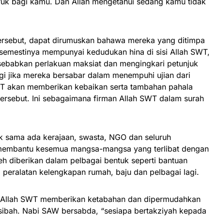
ruk bagi kamu. Dan Allah mengetahui sedang kamu tidak
ersebut, dapat dirumuskan bahawa mereka yang ditimpa
 semestinya mempunyai kedudukan hina di sisi Allah SWT,
isebabkan perlakuan maksiat dan mengingkari petunjuk
lagi jika mereka bersabar dalam menempuhi ujian dari
WT akan memberikan kebaikan serta tambahan pahala
ersebut. Ini sebagaimana firman Allah SWT dalam surah
ak sama ada kerajaan, swasta, NGO dan seluruh
membantu kesemua mangsa-mangsa yang terlibat dengan
leh diberikan dalam pelbagai bentuk seperti bantuan
peralatan kelengkapan rumah, baju dan pelbagai lagi.
ar Allah SWT memberikan ketabahan dan dipermudahkan
ibah. Nabi SAW bersabda, “sesiapa bertakziyah kepada