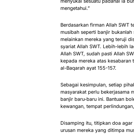
menyukai sesuatu padahal ia bu
mengetahui.”
Berdasarkan firman Allah SWT t
musibah seperti banjir bukanlah
melainkan mereka yang teruji d
syariat Allah SWT. Lebih-lebih 
Allah SWT, sudah pasti Allah S
kepada mereka atas kesabaran t
al-Baqarah ayat 155-157.
Sebagai kesimpulan, setiap pih
masyarakat perlu bekerjasama 
banjir baru-baru ini. Bantuan bo
kewangan, tempat perlindungan, 
Disamping itu, titipkan doa ag
urusan mereka yang ditimpa mus