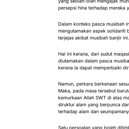
yang seolah-olah mengajak muh
persepsi hina terhadap mereka y
Dalam konteks pasca musibah ini
mengutamakan aspek solidariti 
terjejas akibat musibah banjir ini
Hal ini kerana, dari sudut maqas
diutamakan dalam pasca musibah
kerana ia dapat memperbaiki di
Namun, perkara berkenaan sesua
Maka, pada masa tersebut barul
kemurkaan Allah SWT di atas m
struktur alam yang berpunca da
terhadap alam dan seumpamany
Satu persoalan yang boleh ditim